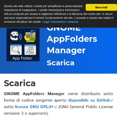
Questo sito web utilizza i cookie per semplificare e personalizzare
Nascondi
l'esperienza di navigazione. I cookie memorizzano informazioni
utili sul computer per aiutarci a migliorare l'efficienza e la rilevanza del nostro sito. In alcuni
casi sono essenziali per il corretto funzionamento del sito. L'accesso a questo sito implica il
consenso all'utilizzo dei cookie.
Leggi l'informativa completa
GNOME
AppFolders
Manager
Scarica
Scarica
GNOME AppFolders Manager
viene distribuito sotto
forma di codice sorgente aperto
disponibile su GitHub
sotto
licenza GNU GPL-3+
(GNU General Public License
versione 3 o superiore).