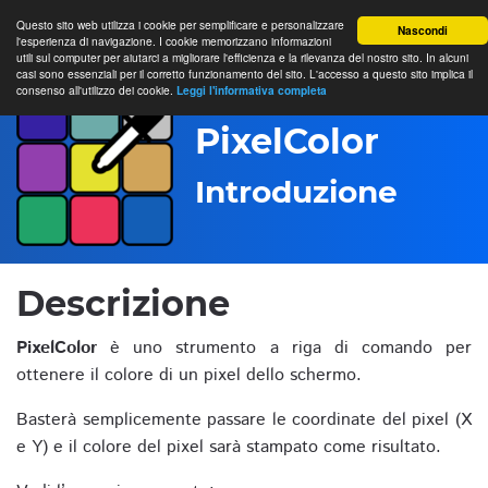
Questo sito web utilizza i cookie per semplificare e personalizzare
Nascondi
l'esperienza di navigazione. I cookie memorizzano informazioni
utili sul computer per aiutarci a migliorare l'efficienza e la rilevanza del nostro sito. In alcuni
casi sono essenziali per il corretto funzionamento del sito. L'accesso a questo sito implica il
consenso all'utilizzo dei cookie.
Leggi l'informativa completa
PixelColor
Introduzione
Descrizione
PixelColor
è uno strumento a riga di comando per
ottenere il colore di un pixel dello schermo.
Basterà semplicemente passare le coordinate del pixel (X
e Y) e il colore del pixel sarà stampato come risultato.